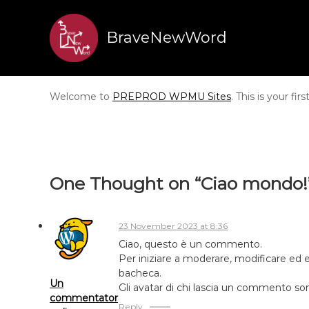
S
k
BraveNewWord
i
p
t
o
c
Welcome to
PREPROD WPMU Sites
. This is your fir
o
n
t
e
n
One Thought on “Ciao mondo!
t
23 November 2023 at 8:36
Ciao, questo è un commento.
Per iniziare a moderare, modificare ed
bacheca.
Un
Gli avatar di chi lascia un commento son
commentator
Reply