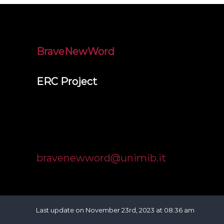
BraveNewWord
ERC Project
Università degli Studi di Milano Bicocca
Dipartimento di Psicologia
Piazza dell'Ateneo Nuovo, 1, 20126 Milano
bravenewword@unimib.it
Last update on November 23rd, 2023 at 08:36 am