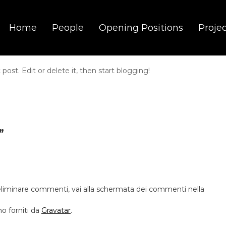
Home
People
Opening Positions
Proje
st post. Edit or delete it, then start blogging!
”
 eliminare commenti, vai alla schermata dei commenti nella
o forniti da
Gravatar
.